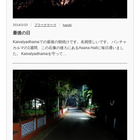
2014/2/15
プラーナヤーマ
haruki
最後の日
Kaivalyadhamaでの最後の朝焼けです。名残惜しいです。 パンチャ
カルマの1週間、この石像の後ろにあるAsana Hallに毎日通いまし
た。 Kaivalyadhamaを守って…