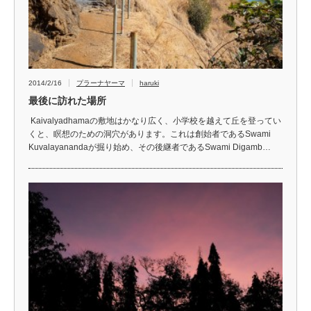
2014/2/16
プラーナヤーマ
haruki
最後に訪れた場所
Kaivalyadhamaの敷地はかなり広く、小学校を越えて丘を登ってい
くと、瞑想のための洞穴があります。これは創始者であるSwami
Kuvalayanandaが掘り始め、その後継者であるSwami Digamb…