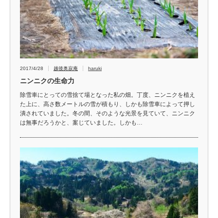
2017/4/28
越後奥寂庵
haruki
ニンニクの生命力
除雪車にとっての雪捨て場となった私の畑。丁度、ニンニクを植え
た上に、高さ数メートルの雪が積もり、しかも除雪車によって押し
潰されていました。冬の間、そのような光景を見ていて、ニンニク
は無事だろうかと、案じていました。しかも…