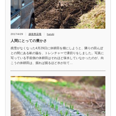
2017/4/29
越後奥寂庵
haruki
人間にとっての豊かさ
残雪がなくなった4月29日に休耕田を畑にしようと、隣りの田んぼ
との間にある畝の脇を、トレンチャーで溝切りをしました。写真に
写っている手前側の休耕田はそれほど保水していなかったのが、向
こうの休耕田は、掘れば掘るほど水が出て…