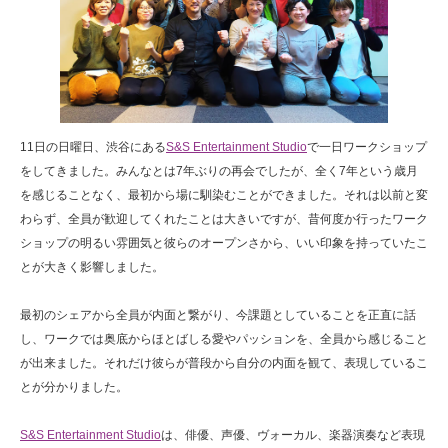
11日の日曜日、渋谷にある
S&S Entertainment Studio
で一日ワークショップ
をしてきました。みんなとは7年ぶりの再会でしたが、全く7年という歳月
を感じることなく、最初から場に馴染むことができました。それは以前と変
わらず、全員が歓迎してくれたことは大きいですが、昔何度か行ったワーク
ショップの明るい雰囲気と彼らのオープンさから、いい印象を持っていたこ
とが大きく影響しました。
最初のシェアから全員が内面と繋がり、今課題としていることを正直に話
し、ワークでは奥底からほとばしる愛やパッションを、全員から感じること
が出来ました。それだけ彼らが普段から自分の内面を観て、表現しているこ
とが分かりました。
S&S Entertainment Studio
は、俳優、声優、ヴォーカル、楽器演奏など表現