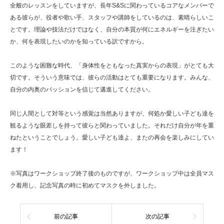
全般のレッスンをしていますが、長年S&Sに関わっているコアなメンバーで
ある彼らが、役者や歌い手、スタッフや講師をしているのは、素晴らしいこ
とです。理論や技法だけではなく、自分の本質が何にエネルギーを注ぎたい
か、何を表現したいのかを知っている訳ですから。
このような困難な時代、「身体性をともなった真実からの表現」がとても大
切です。そういう意味では、彼らの活動はとても重要になります。みんな、
自分の内奥のパッションを信じて邁進してください。
同じ人間として対等という感覚は当然ありますが、何処か愛しい子ども達を
観るような眼差しを持って彼らと関わっていました。それだけ自分が年を重
ねたということでしょう。愛しい子ども達よ、またの再会を楽しみにしてい
ます！
※写真はワークショップ終了後のものですが、ワークショップ中は全員マス
ク着用し、記念写真の時に初めてマスクを外しました。
前の記事
次の記事