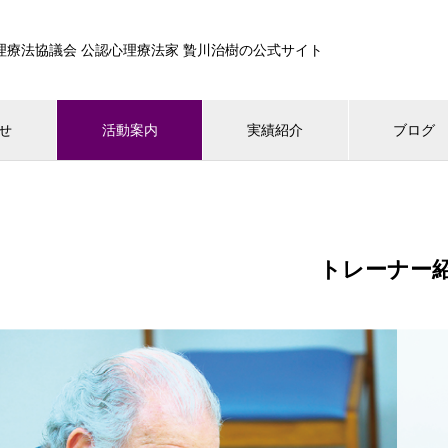
心理療法協議会 公認心理療法家 贄川治樹の公式サイト
せ
活動案内
実績紹介
ブログ
トレーナー