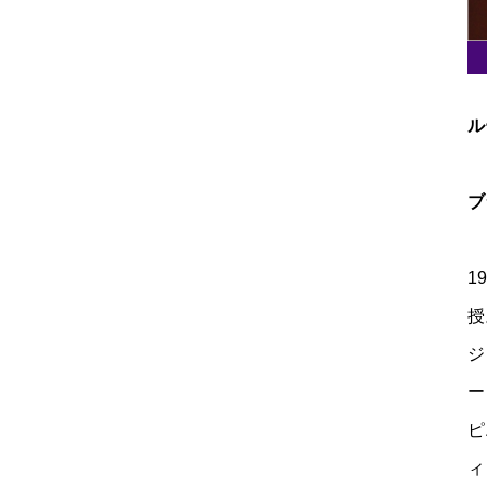
ル
ブ
1
授
ジ
ー
ピ
ィ