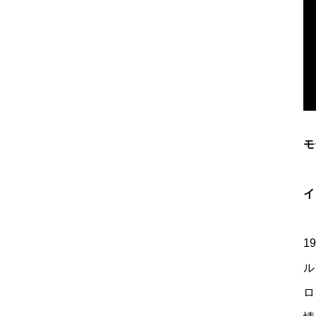
モ
イ
1
ル
ロ