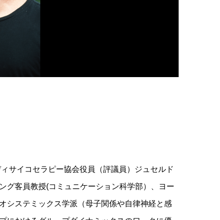
ディサイコセラピー協会役員（評議員）ジュセルド
ング客員教授(コミュニケーション科学部）、ヨー
オシステミックス学派（母子関係や自律神経と感