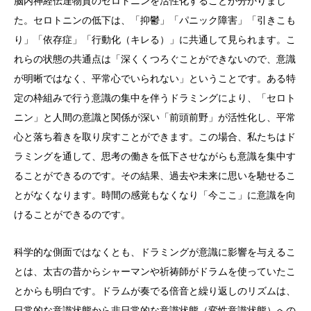
脳内神経伝達物質のセロトニンを活性化することが分かりまし
た。セロトニンの低下は、「抑鬱」「パニック障害」「引きこも
り」「依存症」「行動化（キレる）」に共通して見られます。こ
れらの状態の共通点は「深くくつろぐことができないので、意識
が明晰ではなく、平常心でいられない」ということです。ある特
定の枠組みで行う意識の集中を伴うドラミングにより、「セロト
ニン」と人間の意識と関係が深い「前頭前野」が活性化し、平常
心と落ち着きを取り戻すことができます。この場合、私たちはド
ラミングを通して、思考の働きを低下させながらも意識を集中す
ることができるのです。その結果、過去や未来に思いを馳せるこ
とがなくなります。時間の感覚もなくなり「今ここ」に意識を向
けることができるのです。
科学的な側面ではなくとも、ドラミングが意識に影響を与えるこ
とは、太古の昔からシャーマンや祈祷師がドラムを使っていたこ
とからも明白です。ドラムが奏でる倍音と繰り返しのリズムは、
日常的な意識状態から非日常的な意識状態（変性意識状態）への