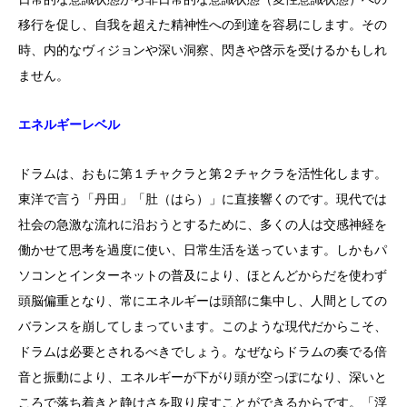
移行を促し、自我を超えた精神性への到達を容易にします。その
時、内的なヴィジョンや深い洞察、閃きや啓示を受けるかもしれ
ません。
エネルギーレベル
ドラムは、おもに第１チャクラと第２チャクラを活性化します。
東洋で言う「丹田」「肚（はら）」に直接響くのです。現代では
社会の急激な流れに沿おうとするために、多くの人は交感神経を
働かせて思考を過度に使い、日常生活を送っています。しかもパ
ソコンとインターネットの普及により、ほとんどからだを使わず
頭脳偏重となり、常にエネルギーは頭部に集中し、人間としての
バランスを崩してしまっています。このような現代だからこそ、
ドラムは必要とされるべきでしょう。なぜならドラムの奏でる倍
音と振動により、エネルギーが下がり頭が空っぽになり、深いと
ころで落ち着きと静けさを取り戻すことができるからです。「浮