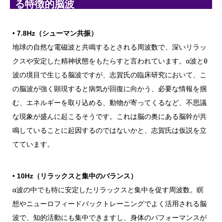
る特徴的脳波
•
7.8Hz（シューマン共振）
地球の自然な電磁波と共鳴するとされる周波数で、深いリラッ
クスや安定した精神状態をもたらすと言われています。α波とθ
波の境目で生じる脳波ですが、志賀氏の臨床研究において、こ
の脳波が強く顕現すると病気が回復に向かう、必要な情報を掴
む、エネルギーを取り込める、動物が寄ってくるなど、不思議
な現象が盛んに起こるそうです。これは脳の奥にある脳幹が共
鳴していることに起因するのではないかと、志賀氏は仮説を立
てています。
•
10Hz（リラックスと集中のバランス）
α波の中でも特に安定したリラックスと集中を促す周波数。瞑
想やニューロフィードバックトレーニングでよく活用される脳
波で、知的活動にも集中できますし、身体のパフォーマンスが