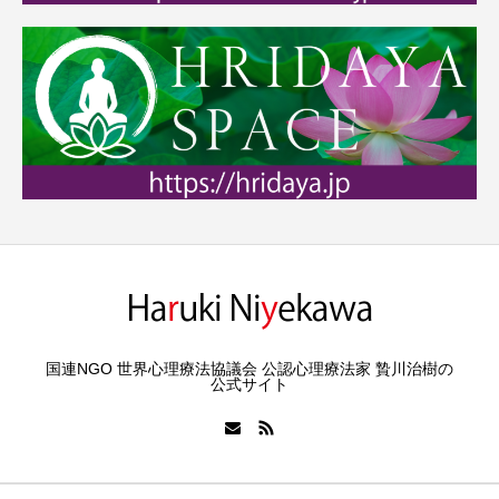
国連NGO 世界心理療法協議会 公認心理療法家 贄川治樹の
公式サイト