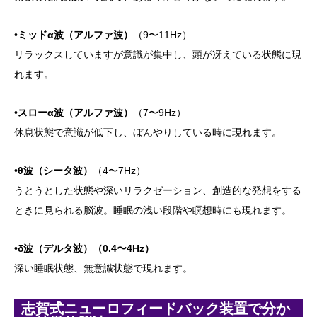
•
ミッド
α波（アルファ波）
（9〜11Hz）
リラックスしていますが意識が集中し、頭が冴えている状態に現
れます。
•
スロー
α波（アルファ波）
（7〜9Hz）
休息状態で意識が低下し、ぼんやりしている時に現れます。
•
θ波（シータ波）
（4〜7Hz）
うとうとした状態や深いリラクゼーション、創造的な発想をする
ときに見られる脳波。睡眠の浅い段階や瞑想時にも現れます。
•δ
波（デルタ波）
（0.4〜4Hz）
深い睡眠状態、無意識状態で現れます。
志賀式ニューロフィードバック装置で分か