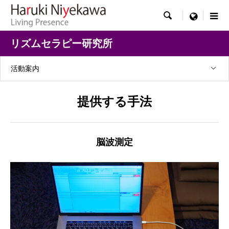

menu
リズムセラピー研究所
活動案内
提供する手法
脳波測定