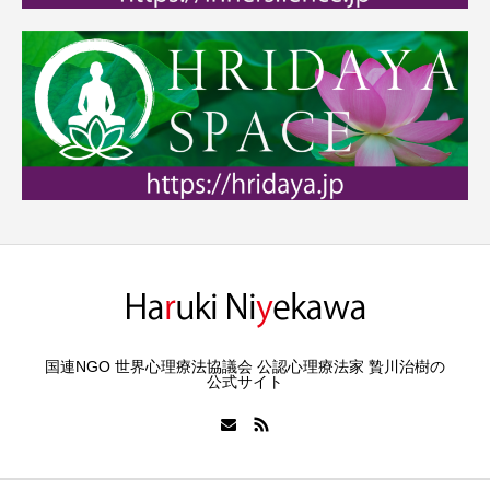
国連NGO 世界心理療法協議会 公認心理療法家 贄川治樹の
公式サイト