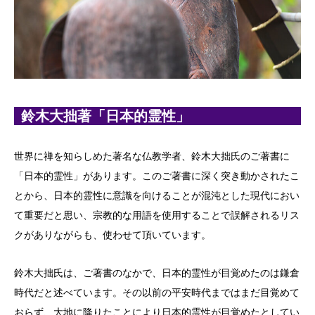
鈴木大拙著「日本的霊性」
世界に禅を知らしめた著名な仏教学者、鈴木大拙氏のご著書に
「日本的霊性」があります。このご著書に深く突き動かされたこ
とから、日本的霊性に意識を向けることが混沌とした現代におい
て重要だと思い、宗教的な用語を使用することで誤解されるリス
クがありながらも、使わせて頂いています。
鈴木大拙氏は、ご著書のなかで、日本的霊性が目覚めたのは鎌倉
時代だと述べています。その以前の平安時代まではまだ目覚めて
おらず、大地に降りたことにより日本的霊性が目覚めたとしてい