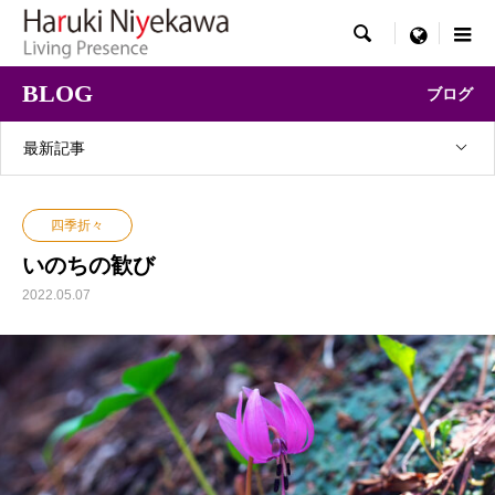

menu
BLOG
ブログ
最新記事
四季折々
いのちの歓び
2022.05.07